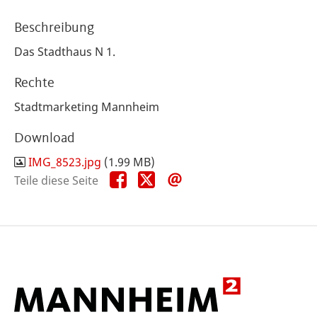
Beschreibung
Das Stadthaus N 1.
Rechte
Stadtmarketing Mannheim
Download
IMG_8523.jpg
(1.99 MB)
Teile
Teile
Teile
Teile diese Seite
diese
diese
diese
Seite
Seite
Seite
auf
auf
per
Facebook
X
E-
Mail