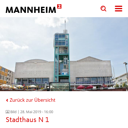
Toggle
Toggle
search
search
input
input
form
Zurück zur Übersicht
Bild |
28. Mai 2019 - 16:00
Stadthaus N 1