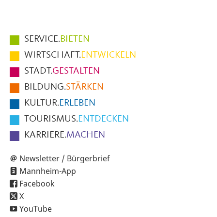
Hauptmenüpunkte
SERVICE.
BIETEN
im
WIRTSCHAFT.
ENTWICKELN
Fußbereich
STADT.
GESTALTEN
der
BILDUNG.
STÄRKEN
Seite
KULTUR.
ERLEBEN
TOURISMUS.
ENTDECKEN
KARRIERE.
MACHEN
Newsletter / Bürgerbrief
Mannheim-App
Facebook
X
YouTube