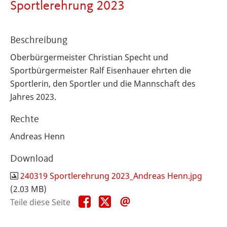
Sportlerehrung 2023
Beschreibung
Oberbürgermeister Christian Specht und
Sportbürgermeister Ralf Eisenhauer ehrten die
Sportlerin, den Sportler und die Mannschaft des
Jahres 2023.
Rechte
Andreas Henn
Download
240319 Sportlerehrung 2023_Andreas Henn.jpg
(2.03 MB)
Teile
Teile
Teile
Teile diese Seite
diese
diese
diese
Seite
Seite
Seite
auf
auf
per