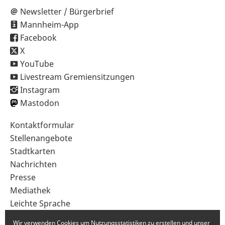
Newsletter / Bürgerbrief
Mannheim-App
Facebook
X
YouTube
Livestream Gremiensitzungen
Instagram
Mastodon
Sekundärnavigation
Kontaktformular
im
Stellenangebote
Fußbereich
Stadtkarten
Nachrichten
Presse
Mediathek
Leichte Sprache
Gebärdensprache
Wir verwenden Cookies um Nutzungsstatistiken zu erstellen und unser