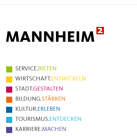
Facebook
X
E-
Mail
Hauptmenüpunkte
SERVICE.
BIETEN
im
WIRTSCHAFT.
ENTWICKELN
Fußbereich
STADT.
GESTALTEN
der
BILDUNG.
STÄRKEN
Seite
KULTUR.
ERLEBEN
TOURISMUS.
ENTDECKEN
KARRIERE.
MACHEN