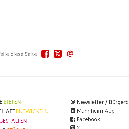
Teile
Teile
Teile
eile diese Seite
diese
diese
diese
Seite
Seite
Seite
auf
auf
per
Facebook
X
E-
Mail
üpunkte
Newsletter / Bürgerb
E.
BIETEN
Mannheim-App
CHAFT.
ENTWICKELN
h
Facebook
GESTALTEN
X