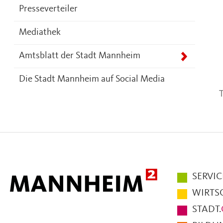
Presseverteiler
Mediathek
Amtsblatt der Stadt Mannheim
Die Stadt Mannheim auf Social Media
T
Hauptmen
SERVIC
im
WIRTS
Fußbereic
STADT.
der