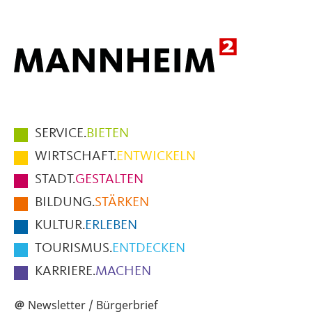
Hauptmenüpunkte
SERVICE.
BIETEN
im
WIRTSCHAFT.
ENTWICKELN
Fußbereich
STADT.
GESTALTEN
der
BILDUNG.
STÄRKEN
Seite
KULTUR.
ERLEBEN
TOURISMUS.
ENTDECKEN
KARRIERE.
MACHEN
Newsletter / Bürgerbrief