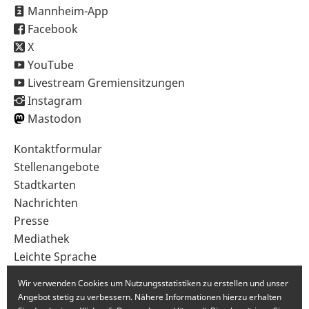
Mannheim-App
Facebook
X
YouTube
Livestream Gremiensitzungen
Instagram
Mastodon
Sekundärnavigation
Kontaktformular
im
Stellenangebote
Fußbereich
Stadtkarten
Nachrichten
Presse
Mediathek
Leichte Sprache
Gebärdensprache
Wir verwenden Cookies um Nutzungsstatistiken zu erstellen und unser
Angebot stetig zu verbessern. Nähere Informationen hierzu erhalten