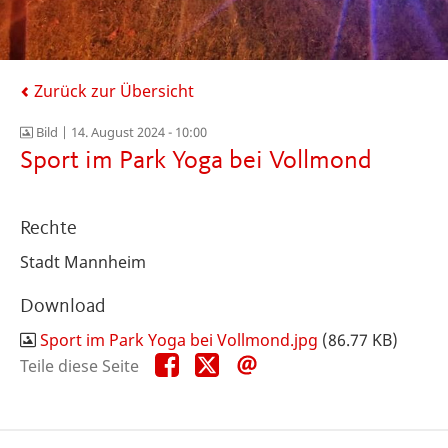
Zurück zur Übersicht
Bild |
14. August 2024 - 10:00
Sport im Park Yoga bei Vollmond
Rechte
Stadt Mannheim
Download
Sport im Park Yoga bei Vollmond.jpg
(86.77 KB)
Teile
Teile
Teile
Teile diese Seite
diese
diese
diese
Seite
Seite
Seite
auf
auf
per
Facebook
X
E-
Mail