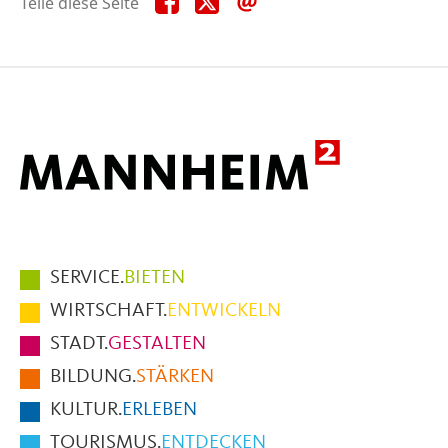
Teile diese Seite
diese
diese
diese
Seite
Seite
Seite
auf
auf
per
Facebook
X
E-
Mail
Hauptmenüpunkte
SERVICE.
BIETEN
im
WIRTSCHAFT.
ENTWICKELN
Fußbereich
STADT.
GESTALTEN
der
BILDUNG.
STÄRKEN
Seite
KULTUR.
ERLEBEN
TOURISMUS.
ENTDECKEN