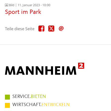
Bild |
11. Januar 2023 - 10:00
Sport im Park
Teile
Teile
Teile
Teile diese Seite
diese
diese
diese
Seite
Seite
Seite
auf
auf
per
Facebook
X
E-
Mail
Hauptmenüpunkte
SERVICE.
BIETEN
im
WIRTSCHAFT.
ENTWICKELN
Fußbereich