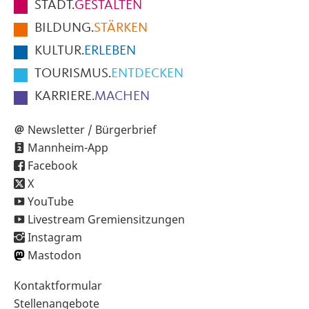
STADT.
GESTALTEN
der
BILDUNG.
STÄRKEN
Seite
KULTUR.
ERLEBEN
TOURISMUS.
ENTDECKEN
KARRIERE.
MACHEN
Newsletter / Bürgerbrief
Mannheim-App
Facebook
X
YouTube
Livestream Gremiensitzungen
Instagram
Mastodon
Sekundärnavigation
Kontaktformular
im
Stellenangebote