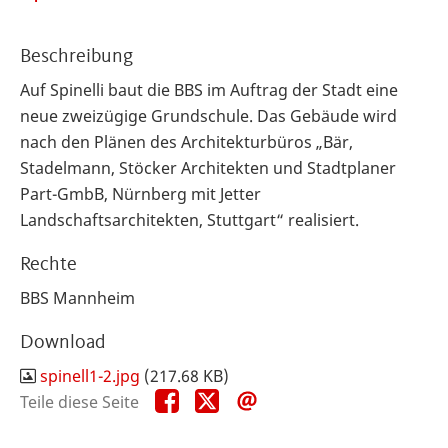
Beschreibung
Auf Spinelli baut die BBS im Auftrag der Stadt eine
neue zweizügige Grundschule. Das Gebäude wird
nach den Plänen des Architekturbüros „Bär,
Stadelmann, Stöcker Architekten und Stadtplaner
Part-GmbB, Nürnberg mit Jetter
Landschaftsarchitekten, Stuttgart“ realisiert.
Rechte
BBS Mannheim
Download
spinell1-2.jpg
(217.68 KB)
Teile
Teile
Teile
Teile diese Seite
diese
diese
diese
Seite
Seite
Seite
auf
auf
per