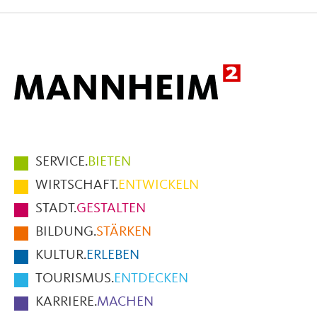
Facebook
X
E-
Mail
Hauptmenüpunkte
SERVICE.
BIETEN
im
WIRTSCHAFT.
ENTWICKELN
Fußbereich
STADT.
GESTALTEN
der
BILDUNG.
STÄRKEN
Seite
KULTUR.
ERLEBEN
TOURISMUS.
ENTDECKEN
KARRIERE.
MACHEN