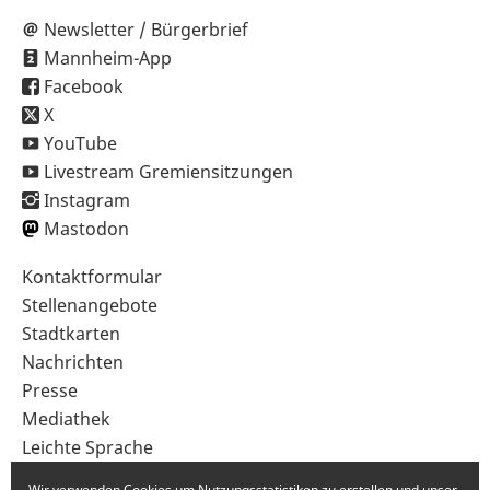
Newsletter / Bürgerbrief
Mannheim-App
Facebook
X
YouTube
Livestream Gremiensitzungen
Instagram
Mastodon
Sekundärnavigation
Kontaktformular
im
Stellenangebote
Fußbereich
Stadtkarten
Nachrichten
Presse
Mediathek
Leichte Sprache
Gebärdensprache
Wir verwenden Cookies um Nutzungsstatistiken zu erstellen und unser