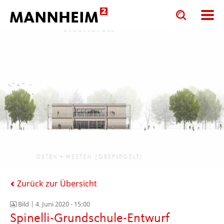
Toggle
Toggle
search
search
input
input
form
Zurück zur Übersicht
Bild |
4. Juni 2020 - 15:00
Spinelli-Grundschule-Entwurf