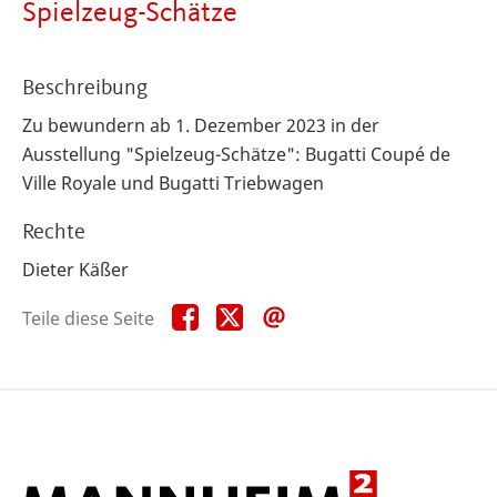
Spielzeug-Schätze
Beschreibung
Zu bewundern ab 1. Dezember 2023 in der
Ausstellung "Spielzeug-Schätze": Bugatti Coupé de
Ville Royale und Bugatti Triebwagen
Rechte
Dieter Käßer
Teile
Teile
Teile
Teile diese Seite
diese
diese
diese
Seite
Seite
Seite
auf
auf
per
Facebook
X
E-
Mail