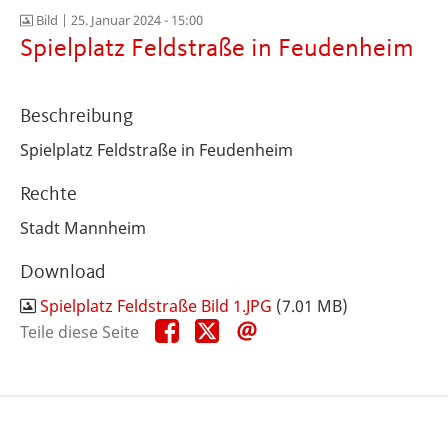
Bild |
25. Januar 2024 - 15:00
Spielplatz Feldstraße in Feudenheim
Beschreibung
Spielplatz Feldstraße in Feudenheim
Rechte
Stadt Mannheim
Download
Spielplatz Feldstraße Bild 1.JPG
(7.01 MB)
Teile
Teile
Teile
Teile diese Seite
diese
diese
diese
Seite
Seite
Seite
auf
auf
per
Facebook
X
E-
Mail