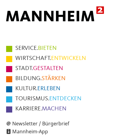
Hauptmenüpunkte
SERVICE.
BIETEN
im
WIRTSCHAFT.
ENTWICKELN
Fußbereich
STADT.
GESTALTEN
der
BILDUNG.
STÄRKEN
Seite
KULTUR.
ERLEBEN
TOURISMUS.
ENTDECKEN
KARRIERE.
MACHEN
Newsletter / Bürgerbrief
Mannheim-App