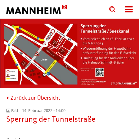
Toggle
Toggle
search
search
input
input
form
Zurück zur Übersicht
Bild |
14. Februar 2022 - 14:00
Sperrung der Tunnelstraße