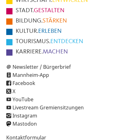
WIRTSCHAFT.
ENTWICKELN
Fußbereich
STADT.
GESTALTEN
der
BILDUNG.
STÄRKEN
Seite
KULTUR.
ERLEBEN
TOURISMUS.
ENTDECKEN
KARRIERE.
MACHEN
Newsletter / Bürgerbrief
Mannheim-App
Facebook
X
YouTube
Livestream Gremiensitzungen
Instagram
Mastodon
Sekundärnavigation
Kontaktformular