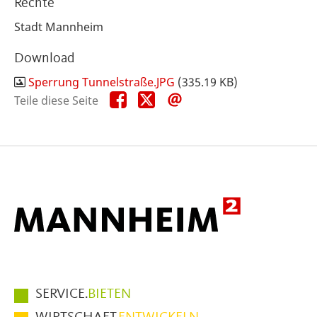
Rechte
Stadt Mannheim
Download
Sperrung Tunnelstraße.JPG
(335.19 KB)
Teile
Teile
Teile
Teile diese Seite
diese
diese
diese
Seite
Seite
Seite
auf
auf
per
Facebook
X
E-
Mail
Hauptmenüpunkte
SERVICE.
BIETEN
im