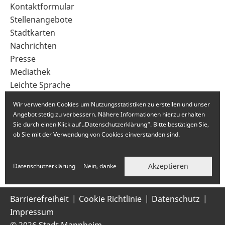
Sekundärnavigation
Kontaktformular
im
Stellenangebote
Fußbereich
Stadtkarten
Nachrichten
Presse
Mediathek
Leichte Sprache
Gebärdensprache
Wir verwenden Cookies um Nutzungsstatistiken zu erstellen und unser
Angebot stetig zu verbessern. Nähere Informationen hierzu erhalten
Sie durch einen Klick auf „Datenschutzerklärung“. Bitte bestätigen Sie,
ob Sie mit der Verwendung von Cookies einverstanden sind.
Akzeptieren
Datenschutzerklärung
Nein, danke
Barrierefreiheit
Cookie Richtlinie
Datenschutz
Impressum
© 2026 Stadt Mannheim