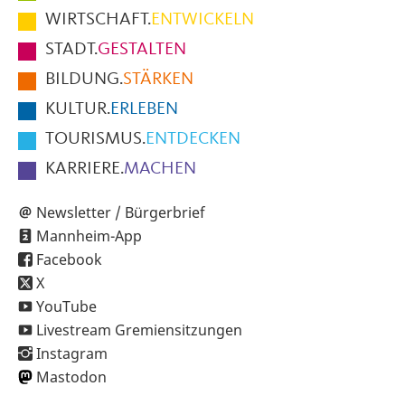
im
WIRTSCHAFT.
ENTWICKELN
Fußbereich
STADT.
GESTALTEN
der
BILDUNG.
STÄRKEN
Seite
KULTUR.
ERLEBEN
TOURISMUS.
ENTDECKEN
KARRIERE.
MACHEN
Newsletter / Bürgerbrief
Mannheim-App
Facebook
X
YouTube
Livestream Gremiensitzungen
Instagram
Mastodon