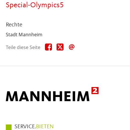
Special-Olympics5
Rechte
Stadt Mannheim
Teile
Teile
Teile
Teile diese Seite
diese
diese
diese
Seite
Seite
Seite
auf
auf
per
Facebook
X
E-
Mail
Hauptmenüpunkte
SERVICE.
BIETEN