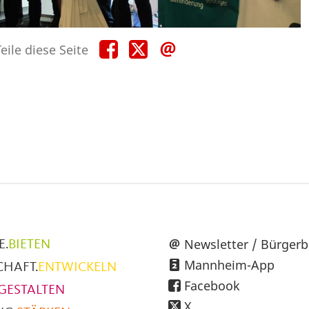
Teile
Teile
Teile
eile diese Seite
diese
diese
diese
Seite
Seite
Seite
auf
auf
per
Facebook
X
E-
Mail
üpunkte
Newsletter / Bürgerb
E.
BIETEN
Mannheim-App
CHAFT.
ENTWICKELN
h
Facebook
GESTALTEN
X