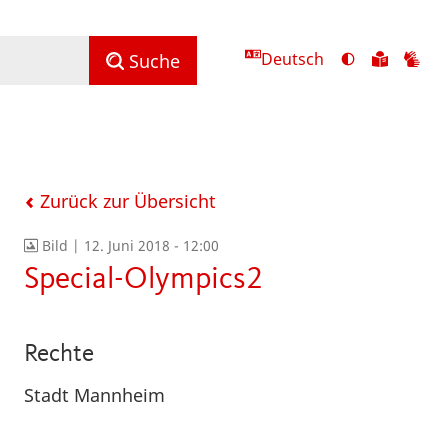
Deutsch
Ansicht
Zu
Zu
Suche
mit
den
de
hohem
Inhalte
Inh
Kontrast
in
in
umschalten
leichter
Geb
Sprach
Zurück zur Übersicht
Bild |
12. Juni 2018 - 12:00
Special-Olympics2
Rechte
Stadt Mannheim