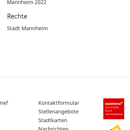
Mannheim 2022
Rechte
Stadt Mannheim
rief
Sekundärnavigation
Kontaktformular
im
Stellenangebote
Fußbereich
Stadtkarten
Nachrichten