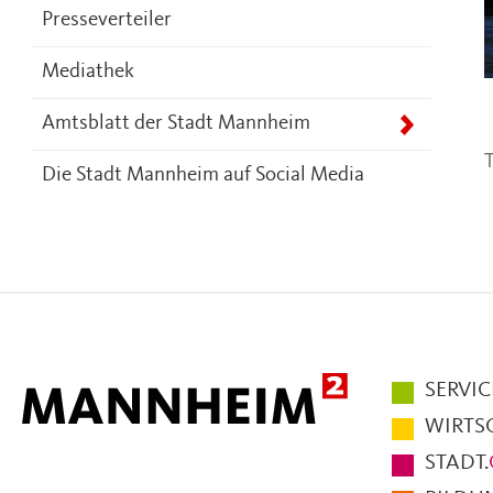
Presseverteiler
Mediathek
Amtsblatt der Stadt Mannheim
T
Die Stadt Mannheim auf Social Media
Hauptmen
SERVIC
im
WIRTS
Fußbereic
STADT.
der