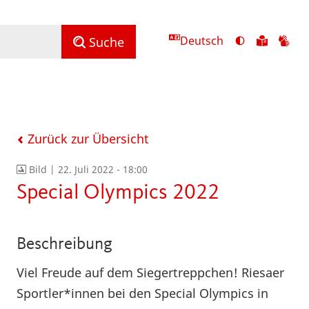
Deutsch
Ansicht
Zu
Zu
Suche
mit
den
de
hohem
Inhalte
Inh
Kontrast
in
in
umschalten
leichter
Geb
Sprach
Zurück zur Übersicht
Bild |
22. Juli 2022 - 18:00
Special Olympics 2022
Beschreibung
Viel Freude auf dem Siegertreppchen! Riesaer
Sportler*innen bei den Special Olympics in