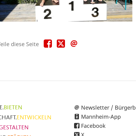
Teile
Teile
Teile
eile diese Seite
diese
diese
diese
Seite
Seite
Seite
auf
auf
per
Facebook
X
E-
Mail
üpunkte
Newsletter / Bürgerb
E.
BIETEN
Mannheim-App
CHAFT.
ENTWICKELN
h
Facebook
GESTALTEN
X