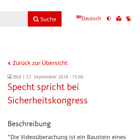
Deutsch
Ansicht
Zu
Zu
Suche
mit
den
de
hohem
Inhalte
Inh
Kontrast
in
in
umschalten
leichter
Geb
Sprach
Zurück zur Übersicht
Bild |
27. September 2018 - 15:00
Specht spricht bei
Sicherheitskongress
Beschreibung
"Die Videoüberachung ist ein Baustein eines