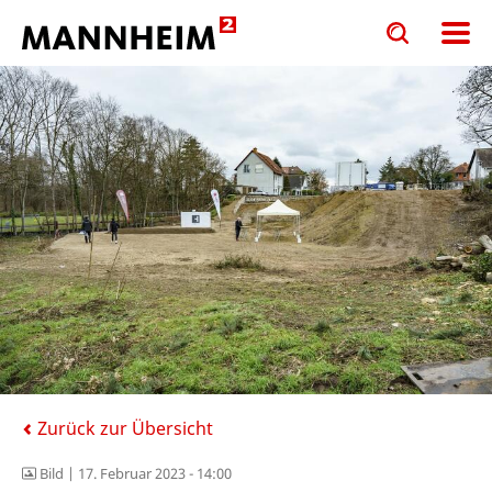
Toggle
Toggle
search
search
input
input
form
Zurück zur Übersicht
Bild |
17. Februar 2023 - 14:00