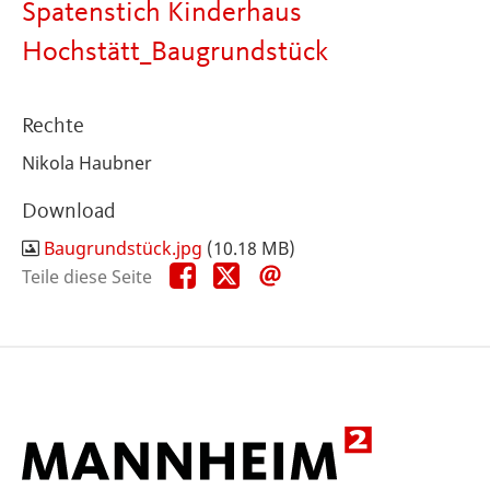
Spatenstich Kinderhaus
Hochstätt_Baugrundstück
Rechte
Nikola Haubner
Download
Baugrundstück.jpg
(10.18 MB)
Teile
Teile
Teile
Teile diese Seite
diese
diese
diese
Seite
Seite
Seite
auf
auf
per
Facebook
X
E-
Mail