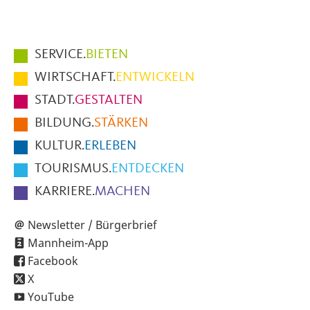
Hauptmenüpunkte
SERVICE.
BIETEN
im
WIRTSCHAFT.
ENTWICKELN
Fußbereich
STADT.
GESTALTEN
der
BILDUNG.
STÄRKEN
Seite
KULTUR.
ERLEBEN
TOURISMUS.
ENTDECKEN
KARRIERE.
MACHEN
Newsletter / Bürgerbrief
Mannheim-App
Facebook
X
YouTube