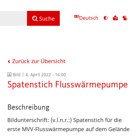
Deutsch
Ansicht
Zu
Zu
Suche
mit
den
de
hohem
Inhalte
Inh
Kontrast
in
in
umschalten
leichter
Geb
Sprach
Zurück zur Übersicht
Bild |
4. April 2022 - 16:00
Spatenstich Flusswärmepumpe
Beschreibung
Bildunterschrift: (v.l.n.r.:) Spatenstich für die
erste MVV-Flusswärmepumpe auf dem Gelände