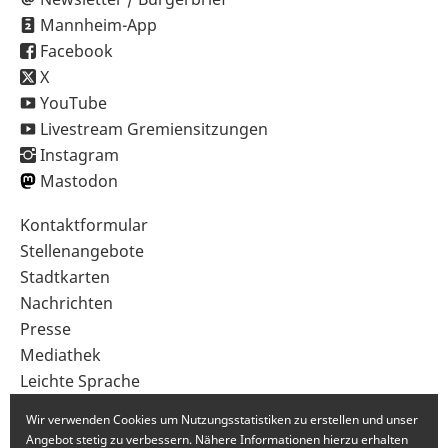
Mannheim-App
Facebook
X
YouTube
Livestream Gremiensitzungen
Instagram
Mastodon
Sekundärnavigation
Kontaktformular
im
Stellenangebote
Fußbereich
Stadtkarten
Nachrichten
Presse
Mediathek
Leichte Sprache
Gebärdensprache
Wir verwenden Cookies um Nutzungsstatistiken zu erstellen und unser
Angebot stetig zu verbessern. Nähere Informationen hierzu erhalten