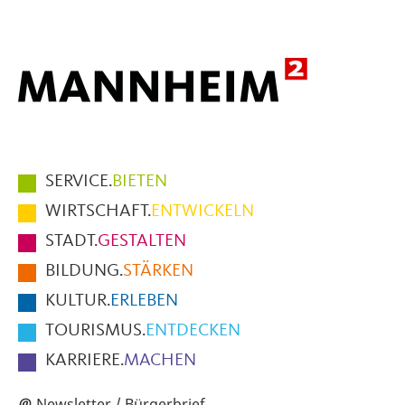
Mail
Hauptmenüpunkte
SERVICE.
BIETEN
im
WIRTSCHAFT.
ENTWICKELN
Fußbereich
STADT.
GESTALTEN
der
BILDUNG.
STÄRKEN
Seite
KULTUR.
ERLEBEN
TOURISMUS.
ENTDECKEN
KARRIERE.
MACHEN
Newsletter / Bürgerbrief