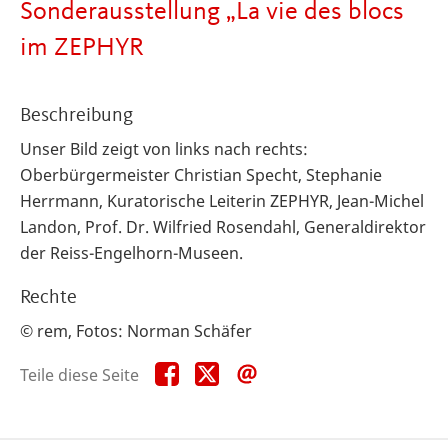
Sonderausstellung „La vie des blocs
im ZEPHYR
Beschreibung
Unser Bild zeigt von links nach rechts:
Oberbürgermeister Christian Specht, Stephanie
Herrmann, Kuratorische Leiterin ZEPHYR, Jean-Michel
Landon, Prof. Dr. Wilfried Rosendahl, Generaldirektor
der Reiss-Engelhorn-Museen.
Rechte
© rem, Fotos: Norman Schäfer
Teile
Teile
Teile
Teile diese Seite
diese
diese
diese
Seite
Seite
Seite
auf
auf
per
Facebook
X
E-