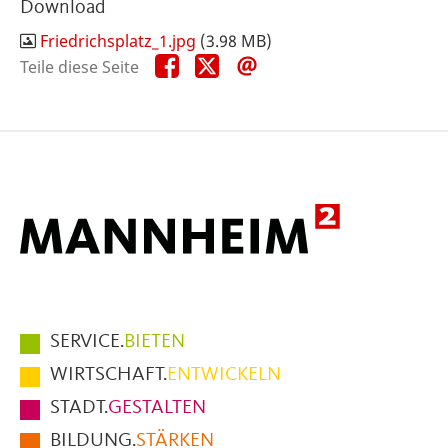
Download
Friedrichsplatz_1.jpg
(3.98 MB)
Teile
Teile
Teile
Teile diese Seite
diese
diese
diese
Seite
Seite
Seite
auf
auf
per
Facebook
X
E-
Mail
Hauptmenüpunkte
SERVICE.
BIETEN
im
WIRTSCHAFT.
ENTWICKELN
Fußbereich
STADT.
GESTALTEN
der
BILDUNG.
STÄRKEN
Seite