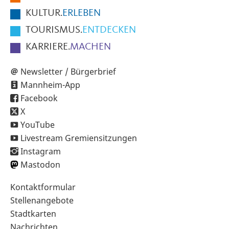
KULTUR.
ERLEBEN
TOURISMUS.
ENTDECKEN
KARRIERE.
MACHEN
Newsletter / Bürgerbrief
Mannheim-App
Facebook
X
YouTube
Livestream Gremiensitzungen
Instagram
Mastodon
Sekundärnavigation
Kontaktformular
im
Stellenangebote
Fußbereich
Stadtkarten
Nachrichten