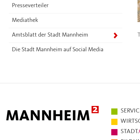
Presseverteiler
Mediathek
T
Amtsblatt der Stadt Mannheim
Die Stadt Mannheim auf Social Media
Hauptmen
SERVIC
im
WIRTS
Fußbereic
STADT.
der