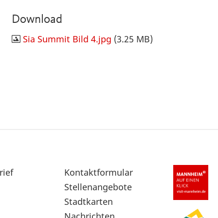
Download
Sia Summit Bild 4.jpg
(3.25 MB)
rief
Sekundärnavigation
Kontaktformular
im
Stellenangebote
Fußbereich
Stadtkarten
Nachrichten