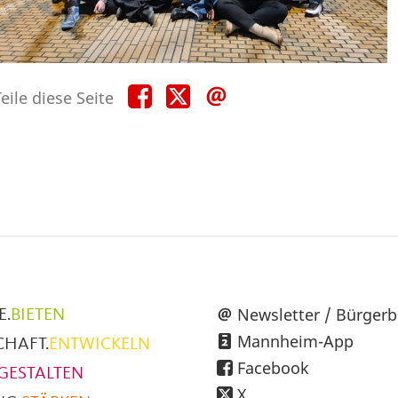
Teile
Teile
Teile
eile diese Seite
diese
diese
diese
Seite
Seite
Seite
auf
auf
per
Facebook
X
E-
Mail
üpunkte
Newsletter / Bürgerb
E.
BIETEN
Mannheim-App
CHAFT.
ENTWICKELN
h
Facebook
GESTALTEN
X