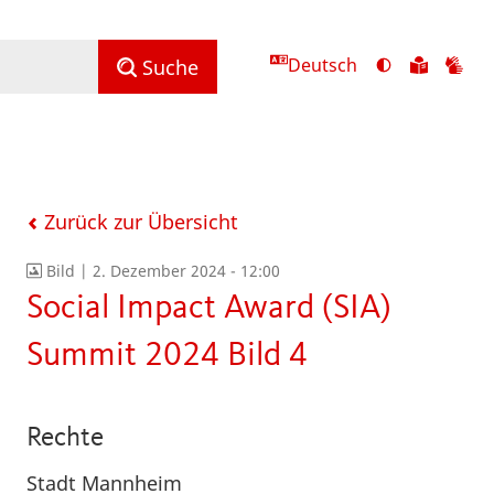
Deutsch
Ansicht
Zu
Zu
Suche
mit
den
de
hohem
Inhalte
Inh
Kontrast
in
in
umschalten
leichter
Geb
Sprach
Zurück zur Übersicht
Bild |
2. Dezember 2024 - 12:00
Social Impact Award (SIA)
Summit 2024 Bild 4
Rechte
Stadt Mannheim