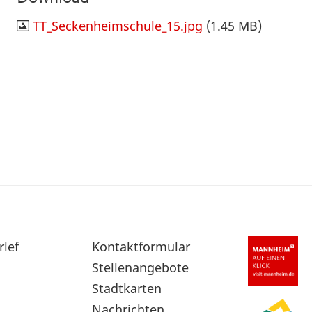
TT_Seckenheimschule_15.jpg
(1.45 MB)
rief
Sekundärnavigation
Kontaktformular
im
Stellenangebote
Fußbereich
Stadtkarten
Nachrichten