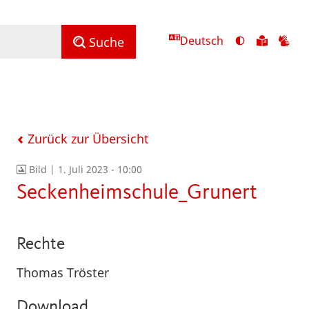
Deutsch
Ansicht
Zu
Zu
Suche
mit
den
de
hohem
Inhalte
Inh
Kontrast
in
in
umschalten
leichter
Geb
Sprach
Zurück zur Übersicht
Bild |
1. Juli 2023 - 10:00
Seckenheimschule_Grunert
Rechte
Thomas Tröster
Download