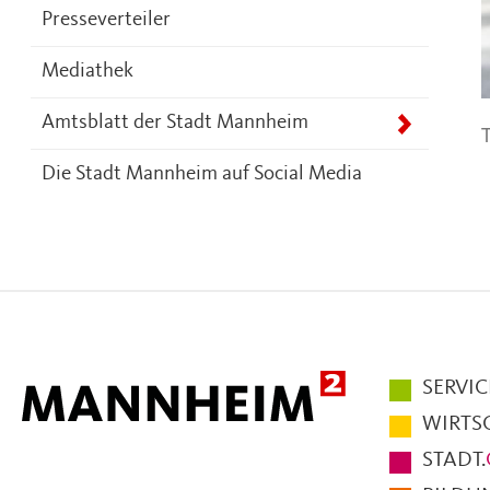
Presseverteiler
Mediathek
Amtsblatt der Stadt Mannheim
T
Die Stadt Mannheim auf Social Media
Hauptmen
SERVIC
im
WIRTS
Fußbereic
STADT.
der