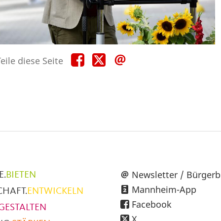
Teile
Teile
Teile
eile diese Seite
diese
diese
diese
Seite
Seite
Seite
auf
auf
per
Facebook
X
E-
Mail
üpunkte
Newsletter / Bürgerb
E.
BIETEN
Mannheim-App
CHAFT.
ENTWICKELN
h
Facebook
GESTALTEN
X