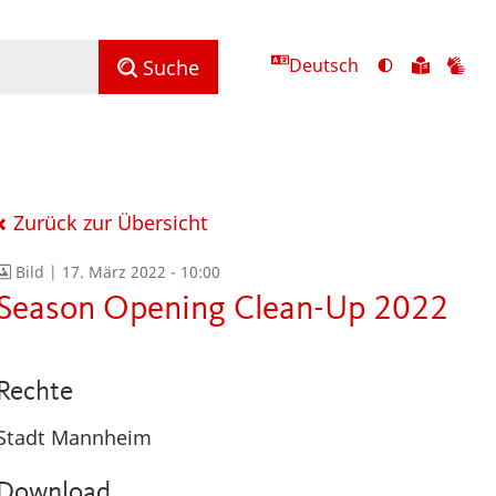
Deutsch
Ansicht
Zu
Zu
Suche
mit
den
de
hohem
Inhalte
Inh
Kontrast
in
in
umschalten
leichter
Geb
Sprach
Zurück zur Übersicht
Bild |
17. März 2022 - 10:00
Season Opening Clean-Up 2022
Rechte
Stadt Mannheim
Download