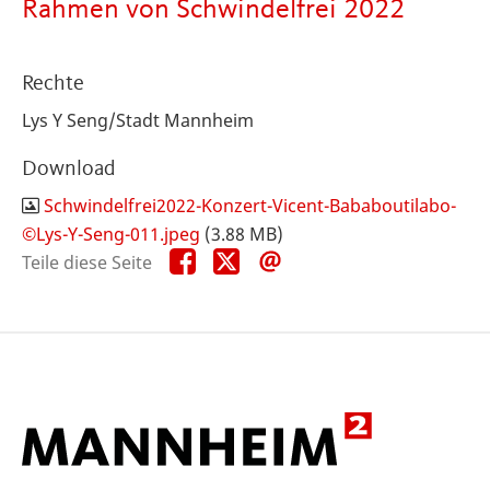
Rahmen von Schwindelfrei 2022
Rechte
Lys Y Seng/Stadt Mannheim
Download
Schwindelfrei2022-Konzert-Vicent-Bababoutilabo-
©Lys-Y-Seng-011.jpeg
(3.88 MB)
Teile
Teile
Teile
Teile diese Seite
diese
diese
diese
Seite
Seite
Seite
auf
auf
per
Facebook
X
E-
Mail