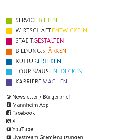
Hauptmenüpunkte
SERVICE.
BIETEN
im
WIRTSCHAFT.
ENTWICKELN
Fußbereich
STADT.
GESTALTEN
der
BILDUNG.
STÄRKEN
Seite
KULTUR.
ERLEBEN
TOURISMUS.
ENTDECKEN
KARRIERE.
MACHEN
Newsletter / Bürgerbrief
Mannheim-App
Facebook
X
YouTube
Livestream Gremiensitzungen