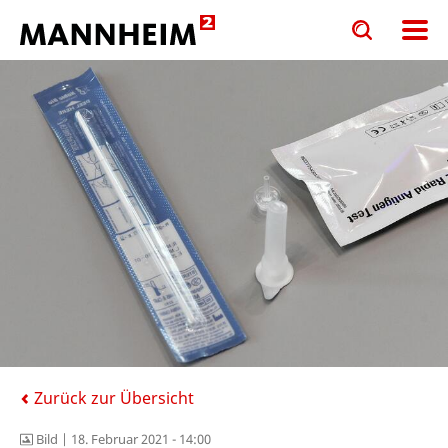
Toggle
Toggle
search
search
input
input
form
Zurück zur Übersicht
Bild |
18. Februar 2021 - 14:00