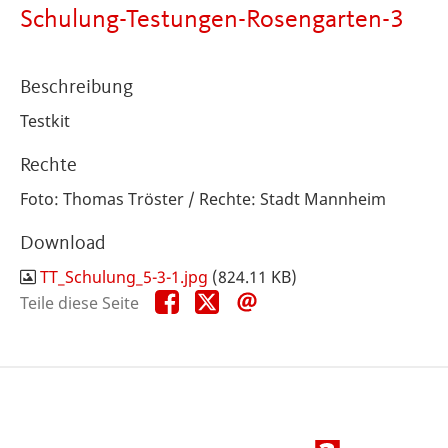
Schulung-Testungen-Rosengarten-3
Beschreibung
Testkit
Rechte
Foto: Thomas Tröster / Rechte: Stadt Mannheim
Download
TT_Schulung_5-3-1.jpg
(824.11 KB)
Teile
Teile
Teile
Teile diese Seite
diese
diese
diese
Seite
Seite
Seite
auf
auf
per
Facebook
X
E-
Mail