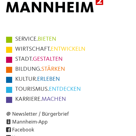
Hauptmenüpunkte
SERVICE.
BIETEN
im
WIRTSCHAFT.
ENTWICKELN
Fußbereich
STADT.
GESTALTEN
der
BILDUNG.
STÄRKEN
Seite
KULTUR.
ERLEBEN
TOURISMUS.
ENTDECKEN
KARRIERE.
MACHEN
Newsletter / Bürgerbrief
Mannheim-App
Facebook