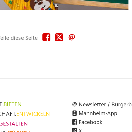
Teile
Teile
Teile
eile diese Seite
diese
diese
diese
Seite
Seite
Seite
auf
auf
per
Facebook
X
E-
Mail
üpunkte
Newsletter / Bürgerb
E.
BIETEN
Mannheim-App
CHAFT.
ENTWICKELN
h
Facebook
GESTALTEN
X