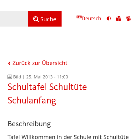
Deutsch
Ansicht
Zu
Zu
Suche
mit
den
de
hohem
Inhalte
Inh
Kontrast
in
in
umschalten
leichter
Geb
Sprach
Zurück zur Übersicht
Bild |
25. Mai 2013 - 11:00
Schultafel Schultüte
Schulanfang
Beschreibung
Tafel Willkommen in der Schule mit Schultüte