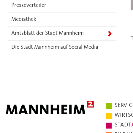
Presseverteiler
Mediathek
Amtsblatt der Stadt Mannheim
T
Die Stadt Mannheim auf Social Media
Hauptmen
SERVIC
im
WIRTS
Fußbereic
STADT.
der