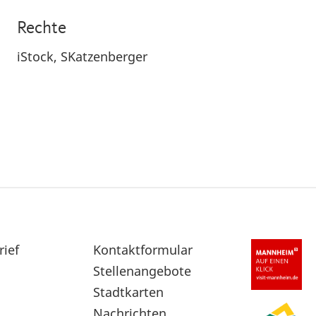
Rechte
iStock, SKatzenberger
rief
Sekundärnavigation
Kontaktformular
im
Stellenangebote
Fußbereich
Stadtkarten
Nachrichten