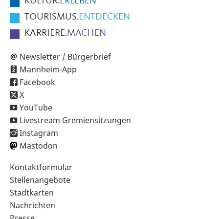
KULTUR.
ERLEBEN
TOURISMUS.
ENTDECKEN
KARRIERE.
MACHEN
Newsletter / Bürgerbrief
Mannheim-App
Facebook
X
YouTube
Livestream Gremiensitzungen
Instagram
Mastodon
Sekundärnavigation
Kontaktformular
im
Stellenangebote
Fußbereich
Stadtkarten
Nachrichten
Presse