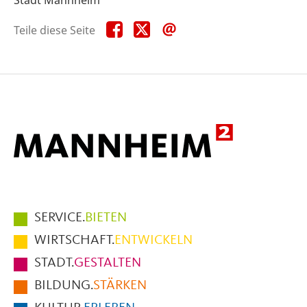
Teile
Teile
Teile
Teile diese Seite
diese
diese
diese
Seite
Seite
Seite
auf
auf
per
Facebook
X
E-
Mail
Hauptmenüpunkte
SERVICE.
BIETEN
im
WIRTSCHAFT.
ENTWICKELN
Fußbereich
STADT.
GESTALTEN
der
BILDUNG.
STÄRKEN
Seite