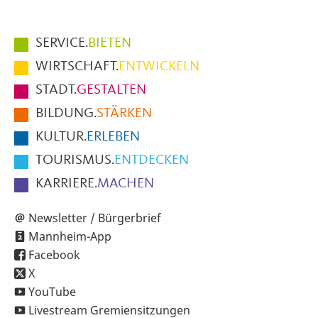
Hauptmenüpunkte
SERVICE.
BIETEN
im
WIRTSCHAFT.
ENTWICKELN
Fußbereich
STADT.
GESTALTEN
der
BILDUNG.
STÄRKEN
Seite
KULTUR.
ERLEBEN
TOURISMUS.
ENTDECKEN
KARRIERE.
MACHEN
Newsletter / Bürgerbrief
Mannheim-App
Facebook
X
YouTube
Livestream Gremiensitzungen