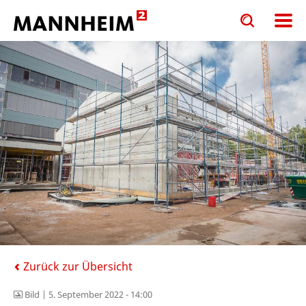
Toggle
Toggle
search
search
input
input
form
Zurück zur Übersicht
Bild |
5. September 2022 - 14:00