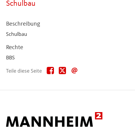
Schulbau
Beschreibung
Schulbau
Rechte
BBS
Teile
Teile
Teile
Teile diese Seite
diese
diese
diese
Seite
Seite
Seite
auf
auf
per
Facebook
X
E-
Mail