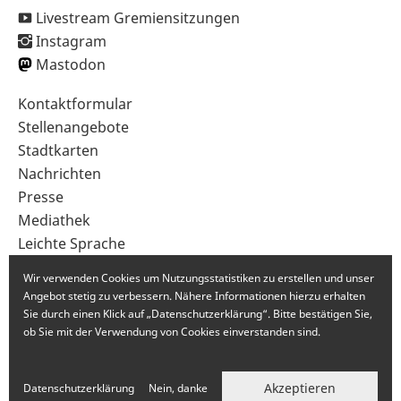
Livestream Gremiensitzungen
Instagram
Mastodon
Sekundärnavigation
Kontaktformular
im
Stellenangebote
Fußbereich
Stadtkarten
Nachrichten
Presse
Mediathek
Leichte Sprache
Gebärdensprache
Wir verwenden Cookies um Nutzungsstatistiken zu erstellen und unser
Angebot stetig zu verbessern. Nähere Informationen hierzu erhalten
Sie durch einen Klick auf „Datenschutzerklärung“. Bitte bestätigen Sie,
ob Sie mit der Verwendung von Cookies einverstanden sind.
Akzeptieren
Datenschutzerklärung
Nein, danke