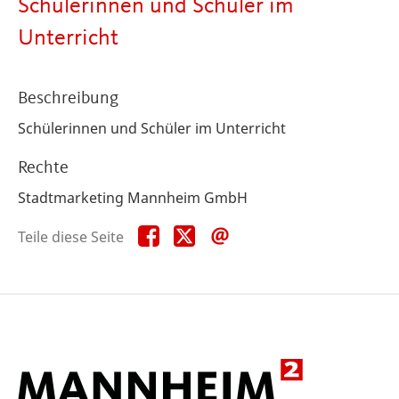
Schülerinnen und Schüler im
Unterricht
Beschreibung
Schülerinnen und Schüler im Unterricht
Rechte
Stadtmarketing Mannheim GmbH
Teile
Teile
Teile
Teile diese Seite
diese
diese
diese
Seite
Seite
Seite
auf
auf
per
Facebook
X
E-
Mail