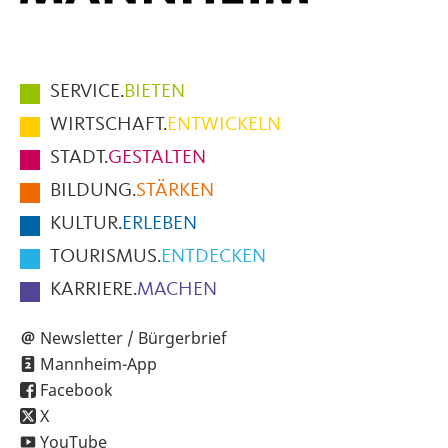
Hauptmenüpunkte
SERVICE.
BIETEN
im
WIRTSCHAFT.
ENTWICKELN
Fußbereich
STADT.
GESTALTEN
der
BILDUNG.
STÄRKEN
Seite
KULTUR.
ERLEBEN
TOURISMUS.
ENTDECKEN
KARRIERE.
MACHEN
Newsletter / Bürgerbrief
Mannheim-App
Facebook
X
YouTube