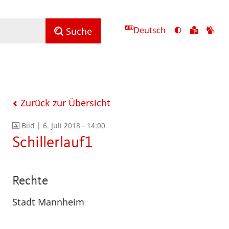
Deutsch
Ansicht
Zu
Zu
Suche
mit
den
de
hohem
Inhalte
Inh
Kontrast
in
in
umschalten
leichter
Geb
Sprach
Zurück zur Übersicht
Bild |
6. Juli 2018 - 14:00
Schillerlauf1
Rechte
Stadt Mannheim