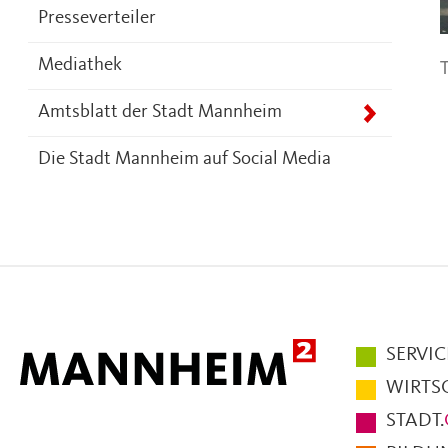
Presseverteiler
T
Mediathek
Amtsblatt der Stadt Mannheim
Die Stadt Mannheim auf Social Media
Hauptmen
SERVIC
im
WIRTS
Fußbereic
STADT.
der