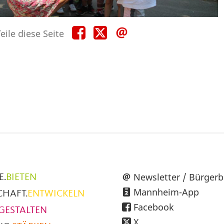
Teile
Teile
Teile
eile diese Seite
diese
diese
diese
Seite
Seite
Seite
auf
auf
per
Facebook
X
E-
Mail
üpunkte
Newsletter / Bürgerb
E.
BIETEN
Mannheim-App
CHAFT.
ENTWICKELN
h
Facebook
GESTALTEN
X