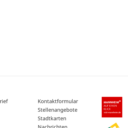
rief
Sekundärnavigation
Kontaktformular
im
Stellenangebote
Fußbereich
Stadtkarten
Nachrichten