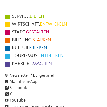
Hauptmenüpunkte
SERVICE.
BIETEN
im
WIRTSCHAFT.
ENTWICKELN
Fußbereich
STADT.
GESTALTEN
der
BILDUNG.
STÄRKEN
Seite
KULTUR.
ERLEBEN
TOURISMUS.
ENTDECKEN
KARRIERE.
MACHEN
Newsletter / Bürgerbrief
Mannheim-App
Facebook
X
YouTube
Livestream Gremiensitzungen