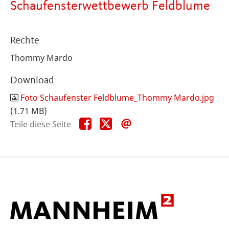
Schaufensterwettbewerb Feldblume
Rechte
Thommy Mardo
Download
Foto Schaufenster Feldblume_Thommy Mardo.jpg
(1.71 MB)
Teile
Teile
Teile
Teile diese Seite
diese
diese
diese
Seite
Seite
Seite
auf
auf
per
Facebook
X
E-
Mail