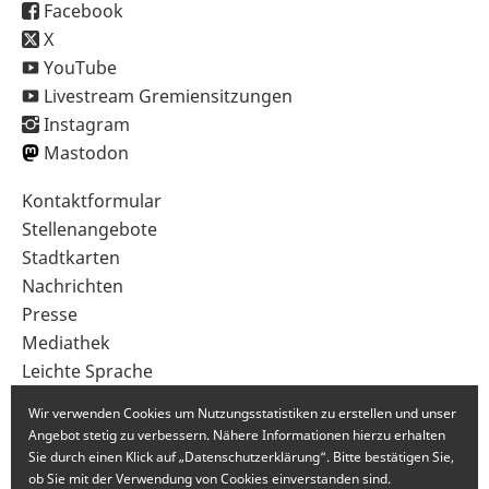
Facebook
X
YouTube
Livestream Gremiensitzungen
Instagram
Mastodon
Sekundärnavigation
Kontaktformular
im
Stellenangebote
Fußbereich
Stadtkarten
Nachrichten
Presse
Mediathek
Leichte Sprache
Gebärdensprache
Wir verwenden Cookies um Nutzungsstatistiken zu erstellen und unser
Angebot stetig zu verbessern. Nähere Informationen hierzu erhalten
Sie durch einen Klick auf „Datenschutzerklärung“. Bitte bestätigen Sie,
ob Sie mit der Verwendung von Cookies einverstanden sind.