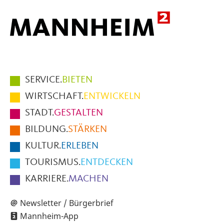
Hauptmenüpunkte
SERVICE.
BIETEN
im
WIRTSCHAFT.
ENTWICKELN
Fußbereich
STADT.
GESTALTEN
der
BILDUNG.
STÄRKEN
Seite
KULTUR.
ERLEBEN
TOURISMUS.
ENTDECKEN
KARRIERE.
MACHEN
Newsletter / Bürgerbrief
Mannheim-App