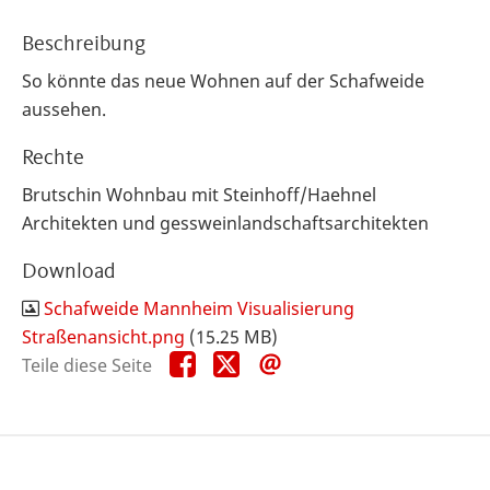
Beschreibung
So könnte das neue Wohnen auf der Schafweide
aussehen.
Rechte
Brutschin Wohnbau mit Steinhoff/Haehnel
Architekten und gessweinlandschaftsarchitekten
Download
Schafweide Mannheim Visualisierung
Straßenansicht.png
(15.25 MB)
Teile
Teile
Teile
Teile diese Seite
diese
diese
diese
Seite
Seite
Seite
auf
auf
per
Facebook
X
E-
Mail