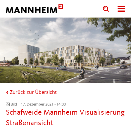
Toggle
Toggle
search
search
input
input
form
Zurück zur Übersicht
Bild |
17. Dezember 2021 - 14:00
Schafweide Mannheim Visualisierung
Straßenansicht