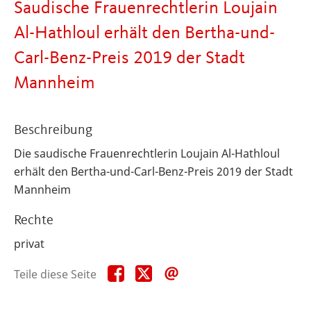
Saudische Frauenrechtlerin Loujain
Al-Hathloul erhält den Bertha-und-
Carl-Benz-Preis 2019 der Stadt
Mannheim
Beschreibung
Die saudische Frauenrechtlerin Loujain Al-Hathloul
erhält den Bertha-und-Carl-Benz-Preis 2019 der Stadt
Mannheim
Rechte
privat
Teile
Teile
Teile
Teile diese Seite
diese
diese
diese
Seite
Seite
Seite
auf
auf
per