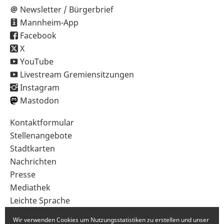
Newsletter / Bürgerbrief
Mannheim-App
Facebook
X
YouTube
Livestream Gremiensitzungen
Instagram
Mastodon
Sekundärnavigation
Kontaktformular
im
Stellenangebote
Fußbereich
Stadtkarten
Nachrichten
Presse
Mediathek
Leichte Sprache
Gebärdensprache
Wir verwenden Cookies um Nutzungsstatistiken zu erstellen und unser