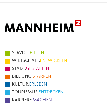
Facebook
X
E-
Mail
Hauptmenüpunkte
SERVICE.
BIETEN
im
WIRTSCHAFT.
ENTWICKELN
Fußbereich
STADT.
GESTALTEN
der
BILDUNG.
STÄRKEN
Seite
KULTUR.
ERLEBEN
TOURISMUS.
ENTDECKEN
KARRIERE.
MACHEN