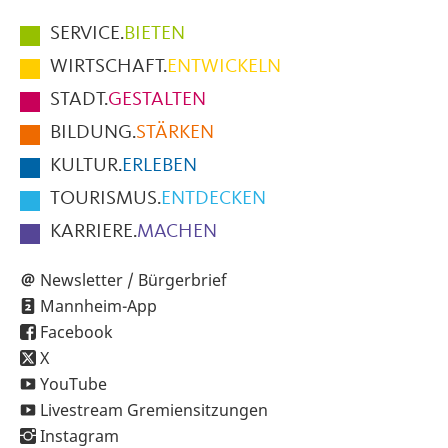
Hauptmenüpunkte
SERVICE.
BIETEN
im
WIRTSCHAFT.
ENTWICKELN
Fußbereich
STADT.
GESTALTEN
der
BILDUNG.
STÄRKEN
Seite
KULTUR.
ERLEBEN
TOURISMUS.
ENTDECKEN
KARRIERE.
MACHEN
Newsletter / Bürgerbrief
Mannheim-App
Facebook
X
YouTube
Livestream Gremiensitzungen
Instagram