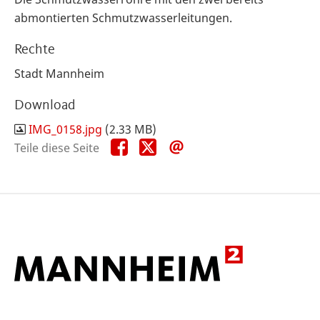
abmontierten Schmutzwasserleitungen.
Rechte
Stadt Mannheim
Download
IMG_0158.jpg
(2.33 MB)
Teile
Teile
Teile
Teile diese Seite
diese
diese
diese
Seite
Seite
Seite
auf
auf
per
Facebook
X
E-
Mail