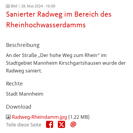
Bild |
28. Mai 2024 - 16:00
Sanierter Radweg im Bereich des
Rheinhochwasserdamms
Beschreibung
An der Straße „Der hohe Weg zum Rhein“ im
Stadtgebiet Mannheim Kirschgartshausen wurde der
Radweg saniert.
Rechte
Stadt Mannheim
Download
Radweg-Rheindamm.jpg
(1.22 MB)
Teile
Teile
Teile
Teile diese Seite
diese
diese
diese
Seite
Seite
Seite