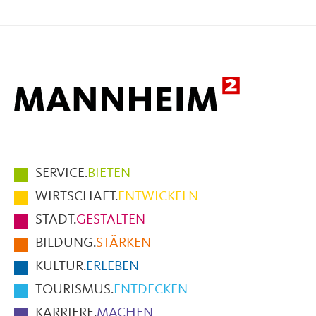
auf
auf
per
Facebook
X
E-
Mail
Hauptmenüpunkte
SERVICE.
BIETEN
im
WIRTSCHAFT.
ENTWICKELN
Fußbereich
STADT.
GESTALTEN
der
BILDUNG.
STÄRKEN
Seite
KULTUR.
ERLEBEN
TOURISMUS.
ENTDECKEN
KARRIERE.
MACHEN