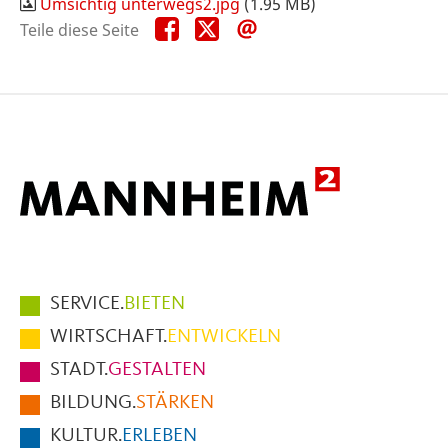
Umsichtig unterwegs2.jpg
(1.95 MB)
Teile
Teile
Teile
Teile diese Seite
diese
diese
diese
Seite
Seite
Seite
auf
auf
per
Facebook
X
E-
Mail
Hauptmenüpunkte
SERVICE.
BIETEN
im
WIRTSCHAFT.
ENTWICKELN
Fußbereich
STADT.
GESTALTEN
der
BILDUNG.
STÄRKEN
Seite
KULTUR.
ERLEBEN