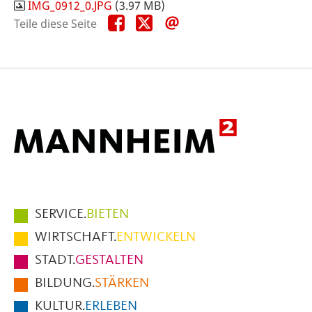
IMG_0912_0.JPG
(3.97 MB)
Teile
Teile
Teile
Teile diese Seite
diese
diese
diese
Seite
Seite
Seite
auf
auf
per
Facebook
X
E-
Mail
Hauptmenüpunkte
SERVICE.
BIETEN
im
WIRTSCHAFT.
ENTWICKELN
Fußbereich
STADT.
GESTALTEN
der
BILDUNG.
STÄRKEN
Seite
KULTUR.
ERLEBEN