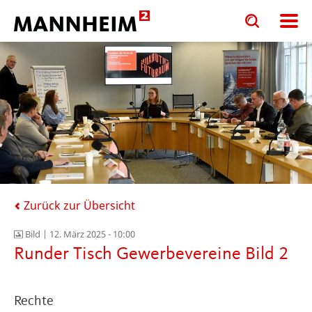
Toggle
Toggle
search
search
input
input
form
Zurück zur Übersicht
Bild |
12. März 2025 - 10:00
Runder Tisch Gewerbevereine Bild 2
Rechte