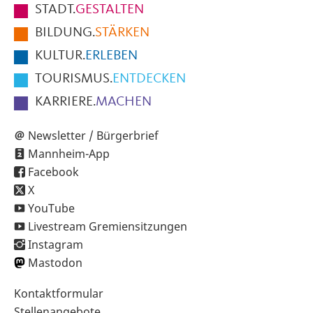
STADT.
GESTALTEN
der
BILDUNG.
STÄRKEN
Seite
KULTUR.
ERLEBEN
TOURISMUS.
ENTDECKEN
KARRIERE.
MACHEN
Newsletter / Bürgerbrief
Mannheim-App
Facebook
X
YouTube
Livestream Gremiensitzungen
Instagram
Mastodon
Sekundärnavigation
Kontaktformular
im
Stellenangebote