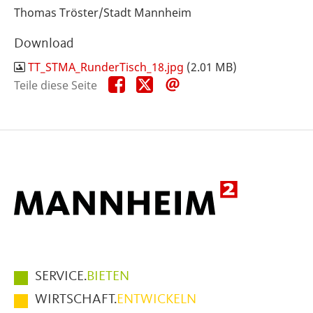
Thomas Tröster/Stadt Mannheim
Download
TT_STMA_RunderTisch_18.jpg
(2.01 MB)
Teile
Teile
Teile
Teile diese Seite
diese
diese
diese
Seite
Seite
Seite
auf
auf
per
Facebook
X
E-
Mail
Hauptmenüpunkte
SERVICE.
BIETEN
im
WIRTSCHAFT.
ENTWICKELN
Fußbereich