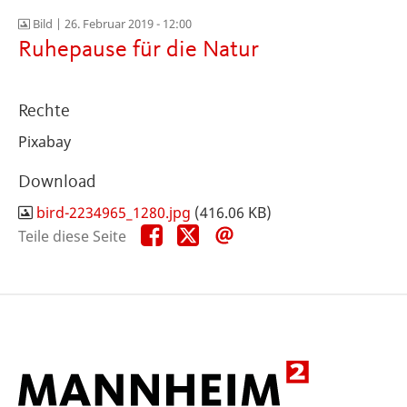
Bild |
26. Februar 2019 - 12:00
Ruhepause für die Natur
Rechte
Pixabay
Download
bird-2234965_1280.jpg
(416.06 KB)
Teile
Teile
Teile
Teile diese Seite
diese
diese
diese
Seite
Seite
Seite
auf
auf
per
Facebook
X
E-
Mail