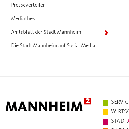
Presseverteiler
Mediathek
T
Amtsblatt der Stadt Mannheim
Die Stadt Mannheim auf Social Media
Hauptmen
SERVIC
im
WIRTS
Fußbereic
STADT.
der