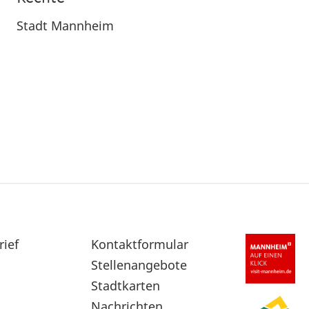
Stadt Mannheim
rief
Sekundärnavigation
Kontaktformular
im
Stellenangebote
Fußbereich
Stadtkarten
Nachrichten