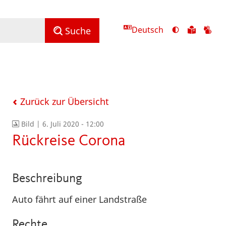
Deutsch
Ansicht
Zu
Zu
Suche
mit
den
de
hohem
Inhalte
Inh
Kontrast
in
in
umschalten
leichter
Geb
Sprach
Zurück zur Übersicht
Bild |
6. Juli 2020 - 12:00
Rückreise Corona
Beschreibung
Auto fährt auf einer Landstraße
Rechte