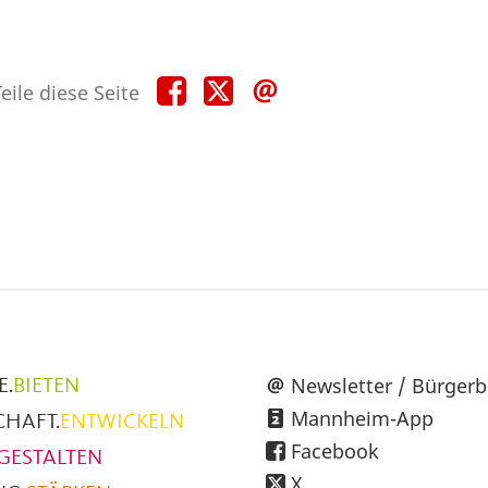
Teile
Teile
Teile
eile diese Seite
diese
diese
diese
Seite
Seite
Seite
auf
auf
per
Facebook
X
E-
Mail
üpunkte
Newsletter / Bürgerb
E.
BIETEN
Mannheim-App
CHAFT.
ENTWICKELN
h
Facebook
GESTALTEN
X