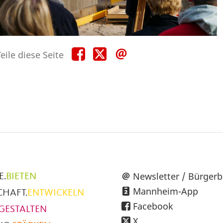
Teile
Teile
Teile
eile diese Seite
diese
diese
diese
Seite
Seite
Seite
auf
auf
per
Facebook
X
E-
Mail
üpunkte
Newsletter / Bürgerb
E.
BIETEN
Mannheim-App
CHAFT.
ENTWICKELN
h
Facebook
GESTALTEN
X