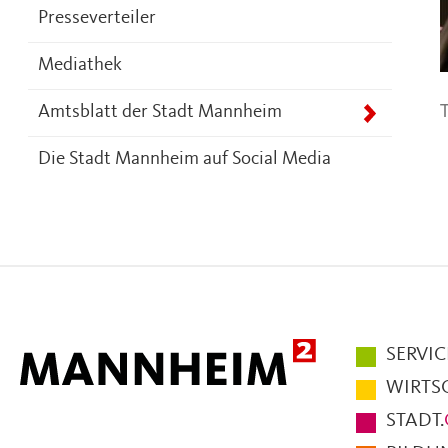
Presseverteiler
Mediathek
T
Amtsblatt der Stadt Mannheim
Die Stadt Mannheim auf Social Media
Hauptmen
SERVIC
im
WIRTS
Fußbereic
STADT.
der