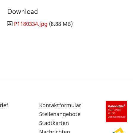
Download
P1180334.jpg
(8.88 MB)
rief
Sekundärnavigation
Kontaktformular
im
Stellenangebote
Fußbereich
Stadtkarten
Nachrichten