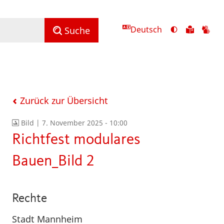
Deutsch
Ansicht
Zu
Zu
Suche
mit
den
de
hohem
Inhalte
Inh
Kontrast
in
in
umschalten
leichter
Geb
Sprach
Zurück zur Übersicht
Bild |
7. November 2025 - 10:00
Richtfest modulares
Bauen_Bild 2
Rechte
Stadt Mannheim