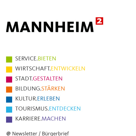
Hauptmenüpunkte
SERVICE.
BIETEN
im
WIRTSCHAFT.
ENTWICKELN
Fußbereich
STADT.
GESTALTEN
der
BILDUNG.
STÄRKEN
Seite
KULTUR.
ERLEBEN
TOURISMUS.
ENTDECKEN
KARRIERE.
MACHEN
Newsletter / Bürgerbrief