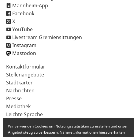
Mannheim-App
Facebook
X
YouTube
Livestream Gremiensitzungen
Instagram
Mastodon
Sekundärnavigation
Kontaktformular
im
Stellenangebote
Fußbereich
Stadtkarten
Nachrichten
Presse
Mediathek
Leichte Sprache
Gebärdensprache
Wir verwenden Cookies um Nutzungsstatistiken zu erstellen und unser
Angebot stetig zu verbessern. Nähere Informationen hierzu erhalten