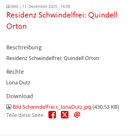
Bild |
11. Dezember 2025 - 14:00
Residenz Schwindelfrei: Quindell
Orton
Beschreibung
Residenz Schwindelfrei: Quindell Orton
Rechte
Lona Dutz
Download
Bild Schwindelfrei c_IonaDutz.jpg
(430.53 KB)
Teile
Teile
Teile
Teile diese Seite
diese
diese
diese
Seite
Seite
Seite
auf
auf
per
Facebook
X
E-
Mail