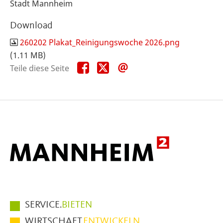
Stadt Mannheim
Download
260202 Plakat_Reinigungswoche 2026.png
(1.11 MB)
Teile
Teile
Teile
Teile diese Seite
diese
diese
diese
Seite
Seite
Seite
auf
auf
per
Facebook
X
E-
Mail
Hauptmenüpunkte
SERVICE.
BIETEN
im
WIRTSCHAFT.
ENTWICKELN