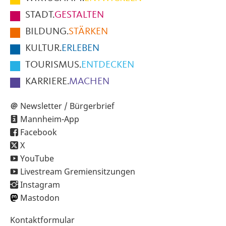
Fußbereich
STADT.
GESTALTEN
der
BILDUNG.
STÄRKEN
Seite
KULTUR.
ERLEBEN
TOURISMUS.
ENTDECKEN
KARRIERE.
MACHEN
Newsletter / Bürgerbrief
Mannheim-App
Facebook
X
YouTube
Livestream Gremiensitzungen
Instagram
Mastodon
Sekundärnavigation
Kontaktformular