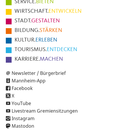
Hauptmenüpunkte
SERVICE.
BIETEN
im
WIRTSCHAFT.
ENTWICKELN
Fußbereich
STADT.
GESTALTEN
der
BILDUNG.
STÄRKEN
Seite
KULTUR.
ERLEBEN
TOURISMUS.
ENTDECKEN
KARRIERE.
MACHEN
Newsletter / Bürgerbrief
Mannheim-App
Facebook
X
YouTube
Livestream Gremiensitzungen
Instagram
Mastodon