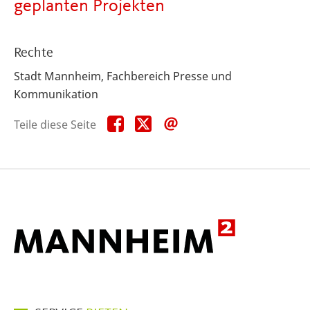
geplanten Projekten
Rechte
Stadt Mannheim, Fachbereich Presse und
Kommunikation
Teile
Teile
Teile
Teile diese Seite
diese
diese
diese
Seite
Seite
Seite
auf
auf
per
Facebook
X
E-
Mail