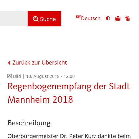
Deutsch
Ansicht
Zu
Zu
Suche
mit
den
de
hohem
Inhalte
Inh
Kontrast
in
in
umschalten
leichter
Geb
Sprach
Zurück zur Übersicht
Bild |
10. August 2018 - 12:00
Regenbogenempfang der Stadt
Mannheim 2018
Beschreibung
Oberbürgermeister Dr. Peter Kurz dankte beim