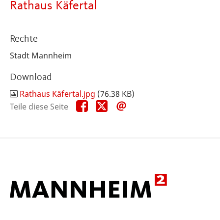
Rathaus Käfertal
Rechte
Stadt Mannheim
Download
Rathaus Käfertal.jpg
(76.38 KB)
Teile
Teile
Teile
Teile diese Seite
diese
diese
diese
Seite
Seite
Seite
auf
auf
per
Facebook
X
E-
Mail