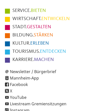
Hauptmenüpunkte
SERVICE.
BIETEN
im
WIRTSCHAFT.
ENTWICKELN
Fußbereich
STADT.
GESTALTEN
der
BILDUNG.
STÄRKEN
Seite
KULTUR.
ERLEBEN
TOURISMUS.
ENTDECKEN
KARRIERE.
MACHEN
Newsletter / Bürgerbrief
Mannheim-App
Facebook
X
YouTube
Livestream Gremiensitzungen
Instagram