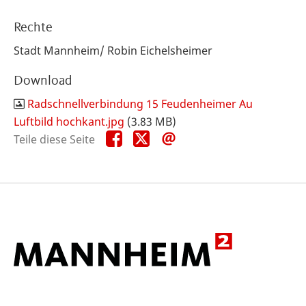
Rechte
Stadt Mannheim/ Robin Eichelsheimer
Download
Radschnellverbindung 15 Feudenheimer Au
Luftbild hochkant.jpg
(3.83 MB)
Teile
Teile
Teile
Teile diese Seite
diese
diese
diese
Seite
Seite
Seite
auf
auf
per
Facebook
X
E-
Mail