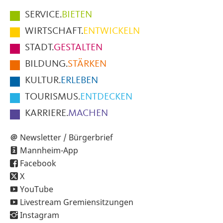
Hauptmenüpunkte
SERVICE.
BIETEN
im
WIRTSCHAFT.
ENTWICKELN
Fußbereich
STADT.
GESTALTEN
der
BILDUNG.
STÄRKEN
Seite
KULTUR.
ERLEBEN
TOURISMUS.
ENTDECKEN
KARRIERE.
MACHEN
Newsletter / Bürgerbrief
Mannheim-App
Facebook
X
YouTube
Livestream Gremiensitzungen
Instagram