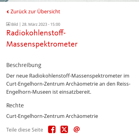
Zurück zur Übersicht
Bild |
28. März 2023 - 15:00
Radiokohlenstoff-
Massenspektrometer
Beschreibung
Der neue Radiokohlenstoff-Massenspektrometer im
Curt-Engelhorn-Zentrum Archäometrie an den Reiss-
Engelhorn-Museen ist einsatzbereit.
Rechte
Curt-Engelhorn-Zentrum Archäometrie
Teile
Teile
Teile
Teile diese Seite
diese
diese
diese
Seite
Seite
Seite