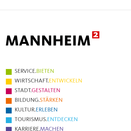
auf
auf
per
Facebook
X
E-
Mail
Hauptmenüpunkte
SERVICE.
BIETEN
im
WIRTSCHAFT.
ENTWICKELN
Fußbereich
STADT.
GESTALTEN
der
BILDUNG.
STÄRKEN
Seite
KULTUR.
ERLEBEN
TOURISMUS.
ENTDECKEN
KARRIERE.
MACHEN