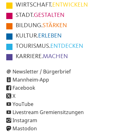
im
WIRTSCHAFT.
ENTWICKELN
Fußbereich
STADT.
GESTALTEN
der
BILDUNG.
STÄRKEN
Seite
KULTUR.
ERLEBEN
TOURISMUS.
ENTDECKEN
KARRIERE.
MACHEN
Newsletter / Bürgerbrief
Mannheim-App
Facebook
X
YouTube
Livestream Gremiensitzungen
Instagram
Mastodon