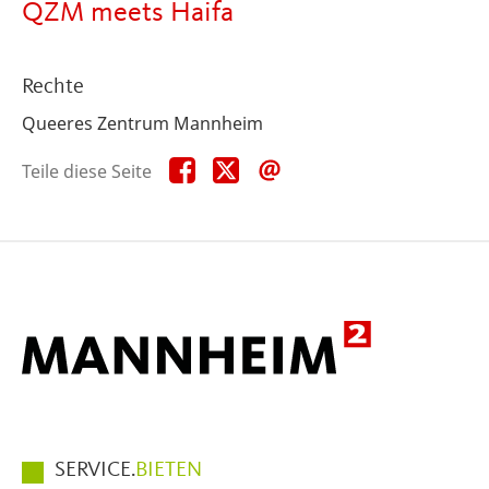
QZM meets Haifa
Rechte
Queeres Zentrum Mannheim
Teile
Teile
Teile
Teile diese Seite
diese
diese
diese
Seite
Seite
Seite
auf
auf
per
Facebook
X
E-
Mail
Hauptmenüpunkte
SERVICE.
BIETEN