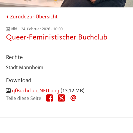
Zurück zur Übersicht
Bild |
24. Februar 2026 - 10:00
Queer-Feministischer Buchclub
Rechte
Stadt Mannheim
Download
qfBuchclub_NEU.png
(13.12 MB)
Teile
Teile
Teile
Teile diese Seite
diese
diese
diese
Seite
Seite
Seite
auf
auf
per
Facebook
X
E-
Mail