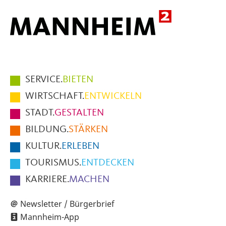
Hauptmenüpunkte
SERVICE.
BIETEN
im
WIRTSCHAFT.
ENTWICKELN
Fußbereich
STADT.
GESTALTEN
der
BILDUNG.
STÄRKEN
Seite
KULTUR.
ERLEBEN
TOURISMUS.
ENTDECKEN
KARRIERE.
MACHEN
Newsletter / Bürgerbrief
Mannheim-App