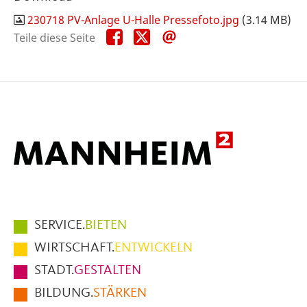
230718 PV-Anlage U-Halle Pressefoto.jpg
(3.14 MB)
Teile
Teile
Teile
Teile diese Seite
diese
diese
diese
Seite
Seite
Seite
auf
auf
per
Facebook
X
E-
Mail
Hauptmenüpunkte
SERVICE.
BIETEN
im
WIRTSCHAFT.
ENTWICKELN
Fußbereich
STADT.
GESTALTEN
der
BILDUNG.
STÄRKEN
Seite