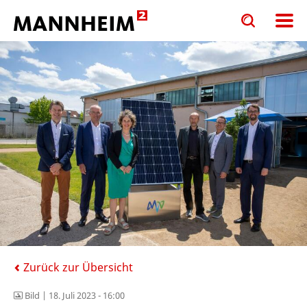
Toggle
Toggle
search
search
input
input
form
Zurück zur Übersicht
Bild |
18. Juli 2023 - 16:00