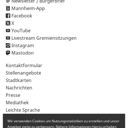
Newsletter / Bürgerbrief
Mannheim-App
Facebook
X
YouTube
Livestream Gremiensitzungen
Instagram
Mastodon
Sekundärnavigation
Kontaktformular
im
Stellenangebote
Fußbereich
Stadtkarten
Nachrichten
Presse
Mediathek
Leichte Sprache
Gebärdensprache
Wir verwenden Cookies um Nutzungsstatistiken zu erstellen und unser
Angebot stetig zu verbessern. Nähere Informationen hierzu erhalten