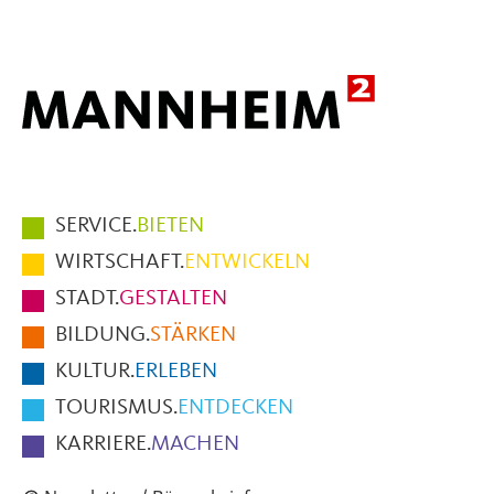
Mail
Hauptmenüpunkte
SERVICE.
BIETEN
im
WIRTSCHAFT.
ENTWICKELN
Fußbereich
STADT.
GESTALTEN
der
BILDUNG.
STÄRKEN
Seite
KULTUR.
ERLEBEN
TOURISMUS.
ENTDECKEN
KARRIERE.
MACHEN