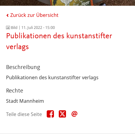
Zurück zur Übersicht
Bild |
11. Juli 2022 - 15:00
Publikationen des kunstanstifter
verlags
Beschreibung
Publikationen des kunstanstifter verlags
Rechte
Stadt Mannheim
Teile
Teile
Teile
Teile diese Seite
diese
diese
diese
Seite
Seite
Seite
auf
auf
per
Facebook
X
E-